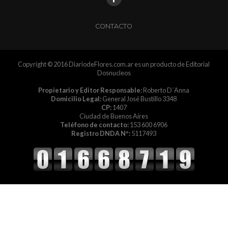
CONTACTO
Copyright © 2016 DiariodeFlores.com.ar es un producto de Editorial
Dosnucleos
Propietario y Editor Responsable:
Roberto D´Anna
Domicilio Legal:
General José Bustillo 3348
CP:
1407
Ciudad de Buenos Aires
Teléfono de contacto:
153 600 6906
Registro DNDA Nº:
5117493