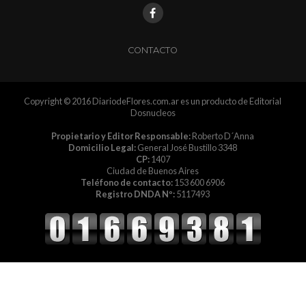
CONTACTO
Copyright © 2016 DiariodeFlores.com.ar es un producto de Editorial
Dosnucleos
Propietario y Editor Responsable:
Roberto D´Anna
Domicilio Legal:
General José Bustillo 3348
CP:
1407
Ciudad de Buenos Aires
Teléfono de contacto:
153 600 6906
Registro DNDA Nº:
5117493