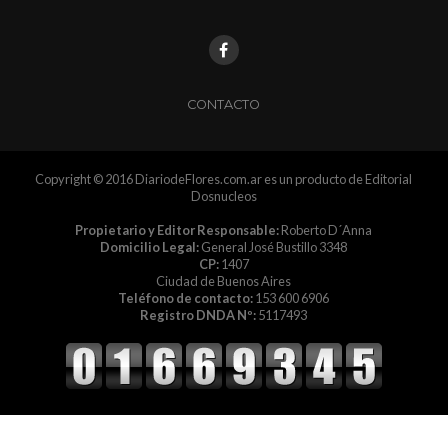
CONTACTO
Copyright © 2016 DiariodeFlores.com.ar es un producto de Editorial
Dosnucleos
Propietario y Editor Responsable:
Roberto D´Anna
Domicilio Legal:
General José Bustillo 3348
CP:
1407
Ciudad de Buenos Aires
Teléfono de contacto:
153 600 6906
Registro DNDA Nº:
5117493