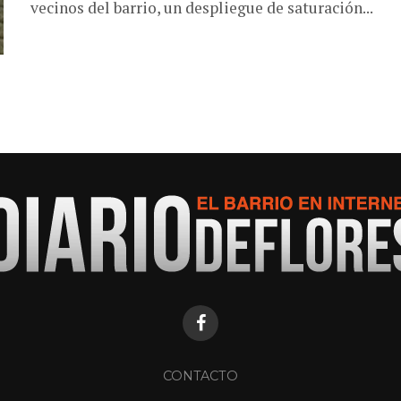
vecinos del barrio, un despliegue de saturación...
CONTACTO