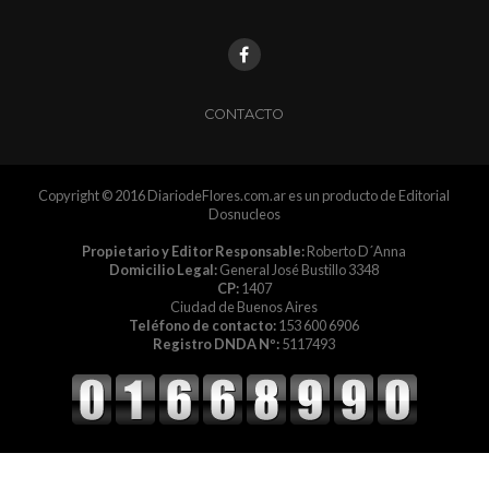
CONTACTO
Copyright © 2016 DiariodeFlores.com.ar es un producto de Editorial
Dosnucleos
Propietario y Editor Responsable:
Roberto D´Anna
Domicilio Legal:
General José Bustillo 3348
CP:
1407
Ciudad de Buenos Aires
Teléfono de contacto:
153 600 6906
Registro DNDA Nº:
5117493