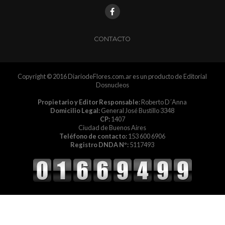
CONTACTO
Copyright © 2016 DiariodeFlores.com.ar es un producto de Editorial
Dosnucleos
Propietario y Editor Responsable:
Roberto D´Anna
Domicilio Legal:
General José Bustillo 3348
CP:
1407
Ciudad de Buenos Aires
Teléfono de contacto:
153 600 6906
Registro DNDA Nº:
5117493