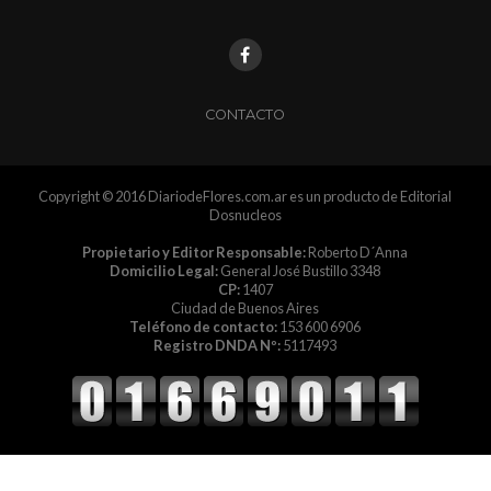
CONTACTO
Copyright © 2016 DiariodeFlores.com.ar es un producto de Editorial
Dosnucleos
Propietario y Editor Responsable:
Roberto D´Anna
Domicilio Legal:
General José Bustillo 3348
CP:
1407
Ciudad de Buenos Aires
Teléfono de contacto:
153 600 6906
Registro DNDA Nº:
5117493