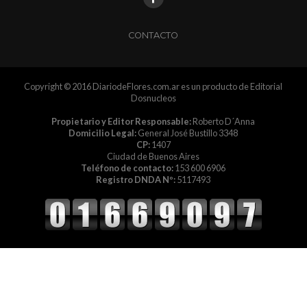
CONTACTO
Copyright © 2016 DiariodeFlores.com.ar es un producto de Editorial
Dosnucleos
Propietario y Editor Responsable:
Roberto D´Anna
Domicilio Legal:
General José Bustillo 3348
CP:
1407
Ciudad de Buenos Aires
Teléfono de contacto:
153 600 6906
Registro DNDA Nº:
5117493