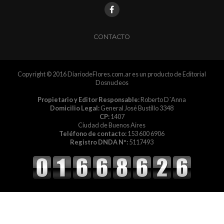
CONTACTO
Copyright © 2016 DiariodeFlores.com.ar es un producto de Editorial
Dosnucleos
Propietario y Editor Responsable:
Roberto D´Anna
Domicilio Legal:
General José Bustillo 3348
CP:
1407
Ciudad de Buenos Aires
Teléfono de contacto:
153 600 6906
Registro DNDA Nº:
5117493