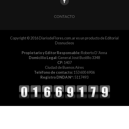
CONTACTO
Copyright © 2016 DiariodeFlores.com.ar es un producto de Editorial
Dosnucleos
Propietario y Editor Responsable:
Roberto D´Anna
Domicilio Legal:
General José Bustillo 3348
CP:
1407
Ciudad de Buenos Aires
Teléfono de contacto:
153 600 6906
Registro DNDA Nº:
5117493