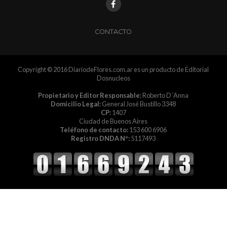
CONTACTO
Copyright © 2016 DiariodeFlores.com.ar es un producto de Editorial
Dosnucleos
Propietario y Editor Responsable:
Roberto D´Anna
Domicilio Legal:
General José Bustillo 3348
CP:
1407
Ciudad de Buenos Aires
Teléfono de contacto:
153 600 6906
Registro DNDA Nº:
5117493