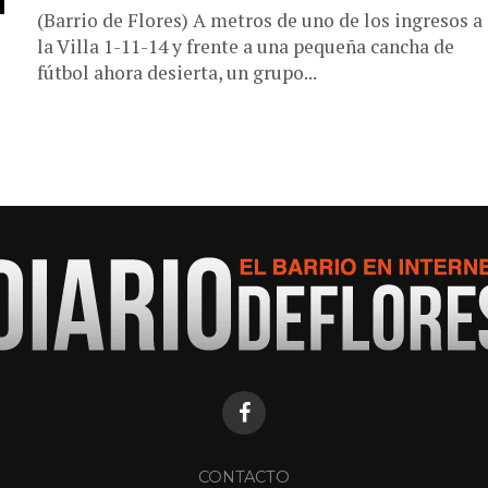
(Barrio de Flores) A metros de uno de los ingresos a
la Villa 1-11-14 y frente a una pequeña cancha de
fútbol ahora desierta, un grupo...
CONTACTO