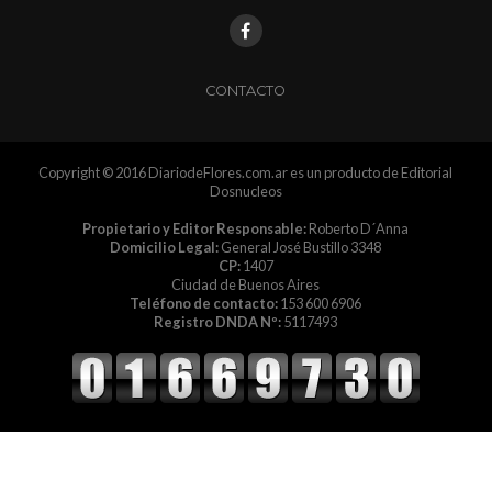
CONTACTO
Copyright © 2016 DiariodeFlores.com.ar es un producto de Editorial
Dosnucleos
Propietario y Editor Responsable:
Roberto D´Anna
Domicilio Legal:
General José Bustillo 3348
CP:
1407
Ciudad de Buenos Aires
Teléfono de contacto:
153 600 6906
Registro DNDA Nº:
5117493