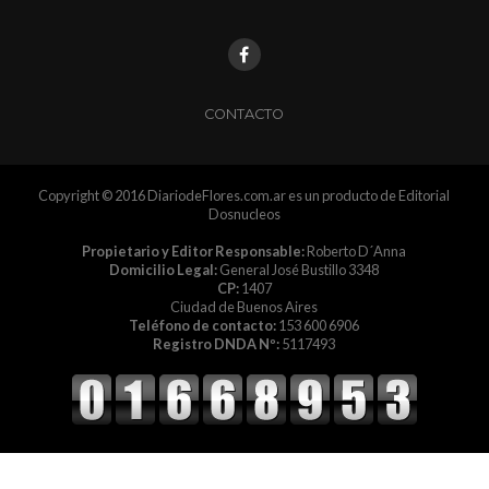
CONTACTO
Copyright © 2016 DiariodeFlores.com.ar es un producto de Editorial
Dosnucleos
Propietario y Editor Responsable:
Roberto D´Anna
Domicilio Legal:
General José Bustillo 3348
CP:
1407
Ciudad de Buenos Aires
Teléfono de contacto:
153 600 6906
Registro DNDA Nº:
5117493