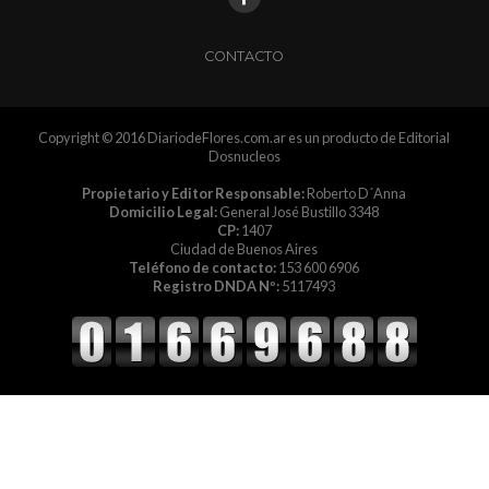
CONTACTO
Copyright © 2016 DiariodeFlores.com.ar es un producto de Editorial
Dosnucleos
Propietario y Editor Responsable:
Roberto D´Anna
Domicilio Legal:
General José Bustillo 3348
CP:
1407
Ciudad de Buenos Aires
Teléfono de contacto:
153 600 6906
Registro DNDA Nº:
5117493