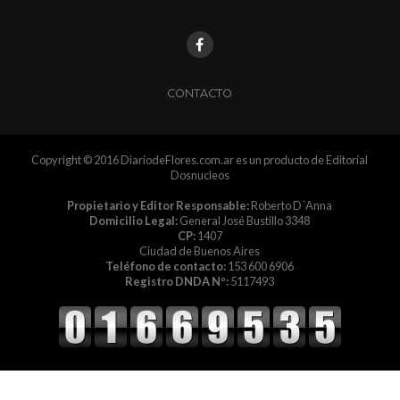
CONTACTO
Copyright © 2016 DiariodeFlores.com.ar es un producto de Editorial
Dosnucleos
Propietario y Editor Responsable:
Roberto D´Anna
Domicilio Legal:
General José Bustillo 3348
CP:
1407
Ciudad de Buenos Aires
Teléfono de contacto:
153 600 6906
Registro DNDA Nº:
5117493