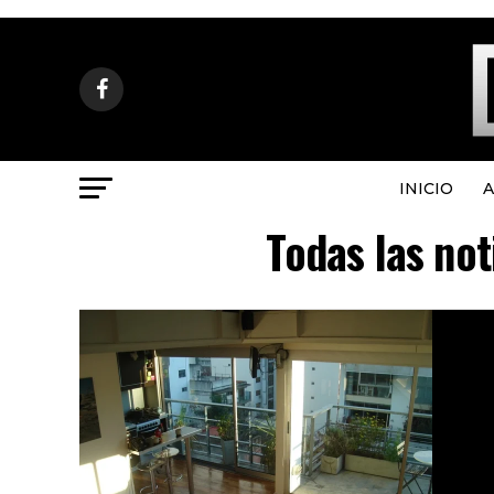
INICIO
A
Todas las not