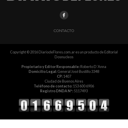
CONTACTO
Copyright © 2016 DiariodeFlores.com.ar es un producto de Editorial
Dosnucleos
Propietario y Editor Responsable:
Roberto D´Anna
Domicilio Legal:
General José Bustillo 3348
CP:
1407
Ciudad de Buenos Aires
Teléfono de contacto:
153 600 6906
Registro DNDA Nº:
5117493