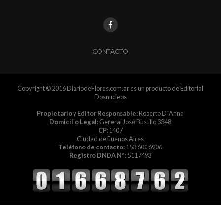
CONTACTO
Copyright © 2016 DiariodeFlores.com.ar es un producto de Editorial
Dosnucleos
Propietario y Editor Responsable:
Roberto D´Anna
Domicilio Legal:
General José Bustillo 3348
CP:
1407
Ciudad de Buenos Aires
Teléfono de contacto:
153 600 6906
Registro DNDA Nº:
5117493