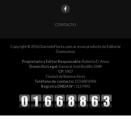
CONTACTO
Copyright © 2016 DiariodeFlores.com.ar es un producto de Editorial
Dosnucleos
Propietario y Editor Responsable:
Roberto D´Anna
Domicilio Legal:
General José Bustillo 3348
CP:
1407
Ciudad de Buenos Aires
Teléfono de contacto:
153 600 6906
Registro DNDA Nº:
5117493