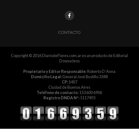
CONTACTO
Copyright © 2016 DiariodeFlores.com.ar es un producto de Editorial
Dosnucleos
Propietario y Editor Responsable:
Roberto D´Anna
Domicilio Legal:
General José Bustillo 3348
CP:
1407
Ciudad de Buenos Aires
Teléfono de contacto:
153 600 6906
Registro DNDA Nº:
5117493