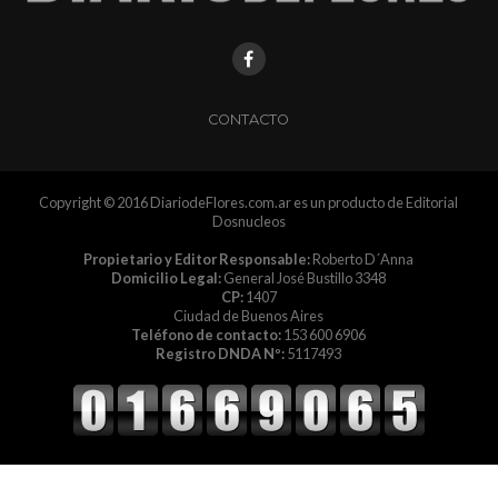
CONTACTO
Copyright © 2016 DiariodeFlores.com.ar es un producto de Editorial
Dosnucleos
Propietario y Editor Responsable:
Roberto D´Anna
Domicilio Legal:
General José Bustillo 3348
CP:
1407
Ciudad de Buenos Aires
Teléfono de contacto:
153 600 6906
Registro DNDA Nº:
5117493