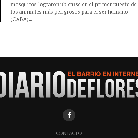
mosquitos lograron ubicarse en el primer puesto de
los animales más peligrosos para el ser humano
(CABA)...
CONTACTO