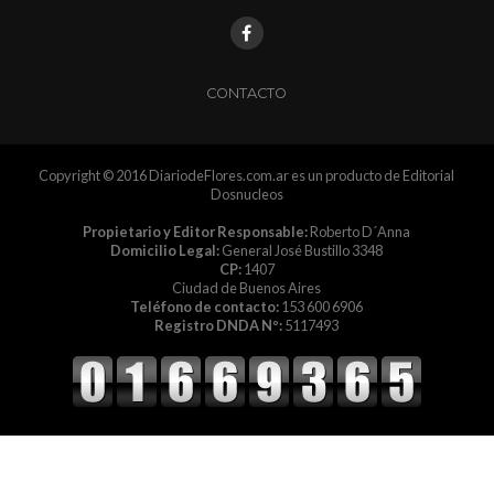
CONTACTO
Copyright © 2016 DiariodeFlores.com.ar es un producto de Editorial
Dosnucleos
Propietario y Editor Responsable:
Roberto D´Anna
Domicilio Legal:
General José Bustillo 3348
CP:
1407
Ciudad de Buenos Aires
Teléfono de contacto:
153 600 6906
Registro DNDA Nº:
5117493