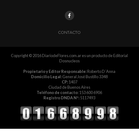
CONTACTO
Copyright © 2016 DiariodeFlores.com.ar es un producto de Editorial
Dosnucleos
Propietario y Editor Responsable:
Roberto D´Anna
Domicilio Legal:
General José Bustillo 3348
CP:
1407
Ciudad de Buenos Aires
Teléfono de contacto:
153 600 6906
Registro DNDA Nº:
5117493