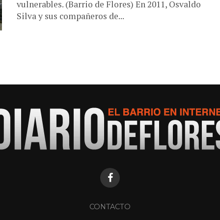
vulnerables. (Barrio de Flores) En 2011, Osvaldo
Silva y sus compañeros de...
CONTACTO