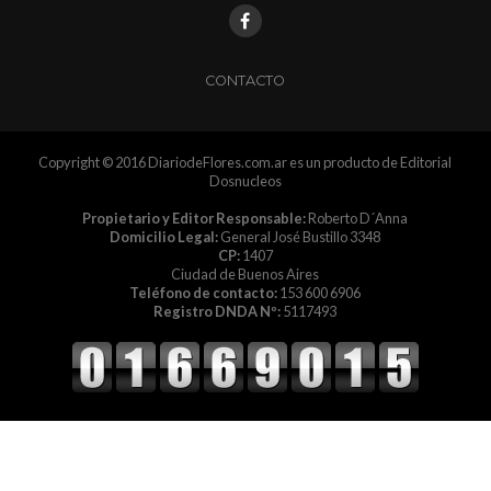
CONTACTO
Copyright © 2016 DiariodeFlores.com.ar es un producto de Editorial
Dosnucleos
Propietario y Editor Responsable:
Roberto D´Anna
Domicilio Legal:
General José Bustillo 3348
CP:
1407
Ciudad de Buenos Aires
Teléfono de contacto:
153 600 6906
Registro DNDA Nº:
5117493