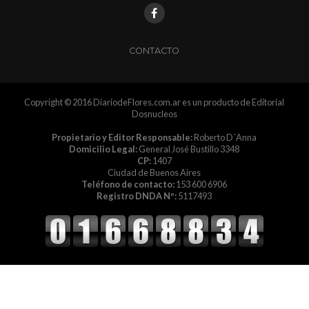
CONTACTO
Copyright © 2016 DiariodeFlores.com.ar es un producto de Editorial
Dosnucleos
Propietario y Editor Responsable:
Roberto D´Anna
Domicilio Legal:
General José Bustillo 3348
CP:
1407
Ciudad de Buenos Aires
Teléfono de contacto:
153 600 6906
Registro DNDA Nº:
5117493