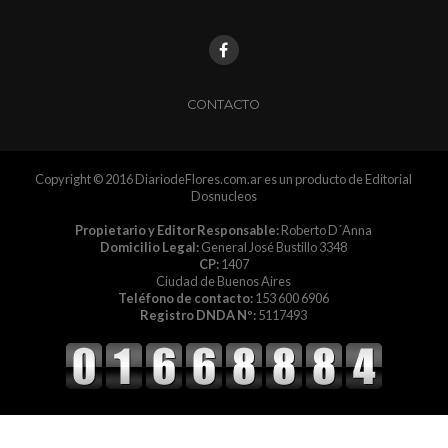
CONTACTO
Copyright © 2016 DiariodeFlores.com.ar es un producto de Editorial
Dosnucleos
Propietario y Editor Responsable:
Roberto D´Anna
Domicilio Legal:
General José Bustillo 3348
CP:
1407
Ciudad de Buenos Aires
Teléfono de contacto:
153 600 6906
Registro DNDA Nº:
5117493