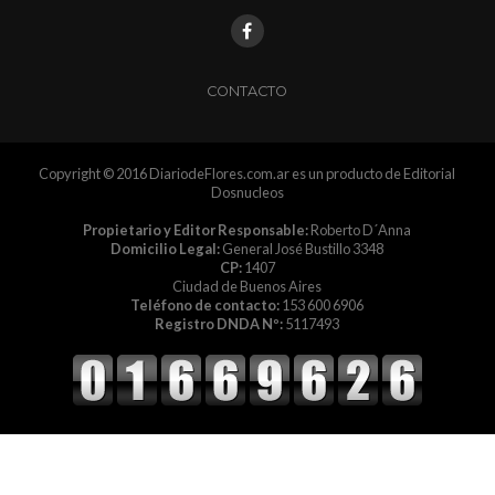
CONTACTO
Copyright © 2016 DiariodeFlores.com.ar es un producto de Editorial
Dosnucleos
Propietario y Editor Responsable:
Roberto D´Anna
Domicilio Legal:
General José Bustillo 3348
CP:
1407
Ciudad de Buenos Aires
Teléfono de contacto:
153 600 6906
Registro DNDA Nº:
5117493