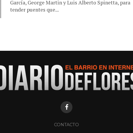
García, George Martin y Luis Alberto Spinetta, para
tender puentes que...
CONTACTO