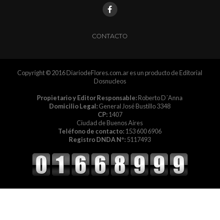
CONTACTO
Copyright © 2016 DiariodeFlores.com.ar es un producto de Editorial
Dosnucleos
Propietario y Editor Responsable:
Roberto D´Anna
Domicilio Legal:
General José Bustillo 3348
CP:
1407
Ciudad de Buenos Aires
Teléfono de contacto:
153 600 6906
Registro DNDA Nº:
5117493