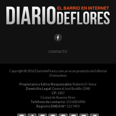
CONTACTO
Copyright © 2016 DiariodeFlores.com.ar es un producto de Editorial
Dosnucleos
Propietario y Editor Responsable:
Roberto D´Anna
Domicilio Legal:
General José Bustillo 3348
CP:
1407
Ciudad de Buenos Aires
Teléfono de contacto:
153 600 6906
Registro DNDA Nº:
5117493