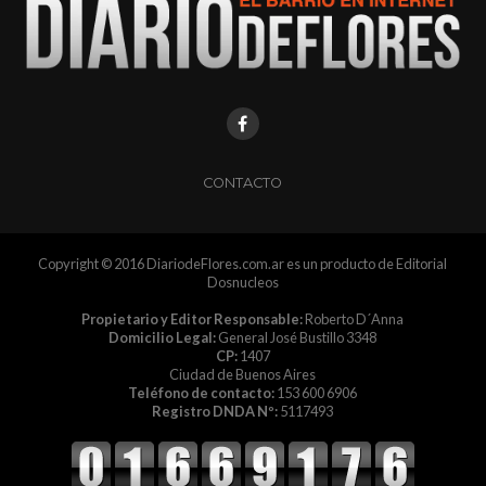
CONTACTO
Copyright © 2016 DiariodeFlores.com.ar es un producto de Editorial
Dosnucleos
Propietario y Editor Responsable:
Roberto D´Anna
Domicilio Legal:
General José Bustillo 3348
CP:
1407
Ciudad de Buenos Aires
Teléfono de contacto:
153 600 6906
Registro DNDA Nº:
5117493