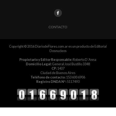
CONTACTO
Copyright © 2016 DiariodeFlores.com.ar es un producto de Editorial
Dosnucleos
Propietario y Editor Responsable:
Roberto D´Anna
Domicilio Legal:
General José Bustillo 3348
CP:
1407
Ciudad de Buenos Aires
Teléfono de contacto:
153 600 6906
Registro DNDA Nº:
5117493