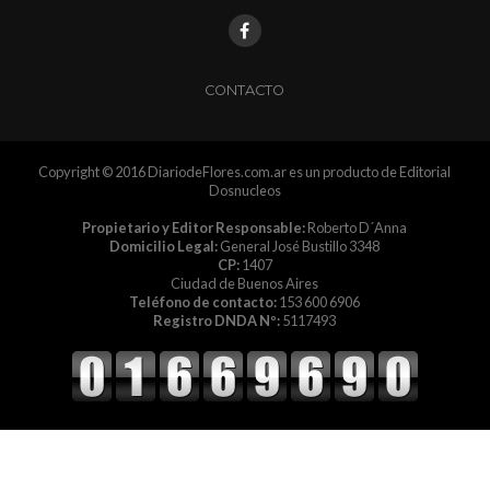
CONTACTO
Copyright © 2016 DiariodeFlores.com.ar es un producto de Editorial
Dosnucleos
Propietario y Editor Responsable:
Roberto D´Anna
Domicilio Legal:
General José Bustillo 3348
CP:
1407
Ciudad de Buenos Aires
Teléfono de contacto:
153 600 6906
Registro DNDA Nº:
5117493