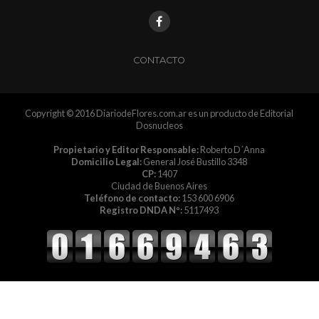
CONTACTO
Copyright © 2016 DiariodeFlores.com.ar es un producto de Editorial
Dosnucleos
Propietario y Editor Responsable:
Roberto D´Anna
Domicilio Legal:
General José Bustillo 3348
CP:
1407
Ciudad de Buenos Aires
Teléfono de contacto:
153 600 6906
Registro DNDA Nº:
5117493