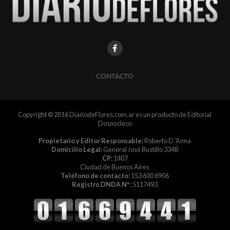
CONTACTO
Copyright © 2016 DiariodeFlores.com.ar es un producto de Editorial
Dosnucleos
Propietario y Editor Responsable:
Roberto D´Anna
Domicilio Legal:
General José Bustillo 3348
CP:
1407
Ciudad de Buenos Aires
Teléfono de contacto:
153 600 6906
Registro DNDA Nº:
5117493