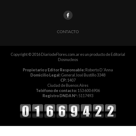
CONTACTO
Copyright © 2016 DiariodeFlores.com.ar es un producto de Editorial
Dosnucleos
Propietario y Editor Responsable:
Roberto D´Anna
Domicilio Legal:
General José Bustillo 3348
CP:
1407
Ciudad de Buenos Aires
Teléfono de contacto:
153 600 6906
Registro DNDA Nº:
5117493