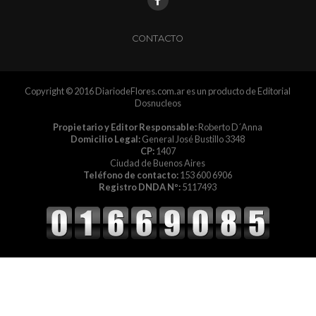
CONTACTO
Copyright © 2016 DiariodeFlores.com.ar es un producto de Editorial
Dosnucleos
Propietario y Editor Responsable:
Roberto D´Anna
Domicilio Legal:
General José Bustillo 3348
CP:
1407
Ciudad de Buenos Aires
Teléfono de contacto:
153 600 6906
Registro DNDA Nº:
5117493