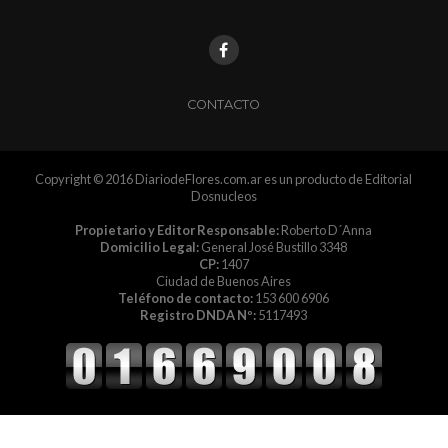
CONTACTO
Copyright © 2016 DiariodeFlores.com.ar es un producto de Editorial
Dosnucleos
Propietario y Editor Responsable:
Roberto D´Anna
Domicilio Legal:
General José Bustillo 3348
CP:
1407
Ciudad de Buenos Aires
Teléfono de contacto:
153 600 6906
Registro DNDA Nº:
5117493