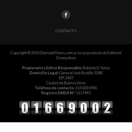
CONTACTO
Copyright © 2016 DiariodeFlores.com.ar es un producto de Editorial
Dosnucleos
Propietario y Editor Responsable:
Roberto D´Anna
Domicilio Legal:
General José Bustillo 3348
CP:
1407
Ciudad de Buenos Aires
Teléfono de contacto:
153 600 6906
Registro DNDA Nº:
5117493