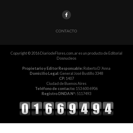
CONTACTO
Copyright © 2016 DiariodeFlores.com.ar es un producto de Editorial
Dosnucleos
Propietario y Editor Responsable:
Roberto D´Anna
Domicilio Legal:
General José Bustillo 3348
CP:
1407
Ciudad de Buenos Aires
Teléfono de contacto:
153 600 6906
Registro DNDA Nº:
5117493