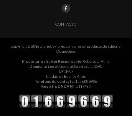
CONTACTO
Copyright © 2016 DiariodeFlores.com.ar es un producto de Editorial
Dosnucleos
Propietario y Editor Responsable:
Roberto D´Anna
Domicilio Legal:
General José Bustillo 3348
CP:
1407
Ciudad de Buenos Aires
Teléfono de contacto:
153 600 6906
Registro DNDA Nº:
5117493