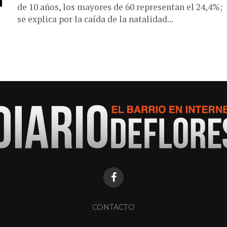
de 10 años, los mayores de 60 representan el 24,4%;
se explica por la caída de la natalidad...
CONTACTO