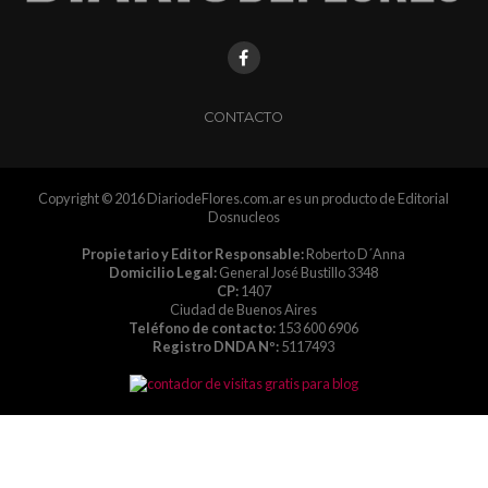
CONTACTO
Copyright © 2016 DiariodeFlores.com.ar es un producto de Editorial
Dosnucleos
Propietario y Editor Responsable:
Roberto D´Anna
Domicilio Legal:
General José Bustillo 3348
CP:
1407
Ciudad de Buenos Aires
Teléfono de contacto:
153 600 6906
Registro DNDA Nº:
5117493