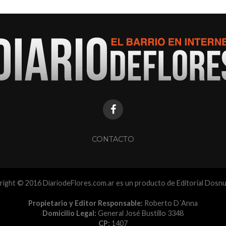
CONTACTO
ight © 2016 DiariodeFlores.com.ar es un producto de Editorial Dosn
Propietario y Editor Responsable:
Roberto D´Anna
Domicilio Legal:
General José Bustillo 3348
CP:
1407