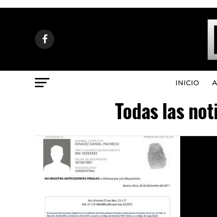
INICIO
A
Todas las not