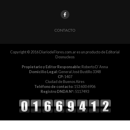
CONTACTO
Copyright © 2016 DiariodeFlores.com.ar es un producto de Editorial
Dosnucleos
Propietario y Editor Responsable:
Roberto D´Anna
Domicilio Legal:
General José Bustillo 3348
CP:
1407
Ciudad de Buenos Aires
Teléfono de contacto:
153 600 6906
Registro DNDA Nº:
5117493