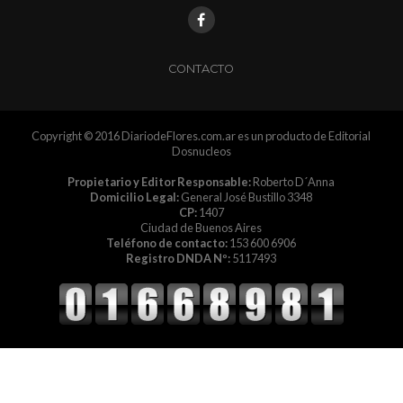
CONTACTO
Copyright © 2016 DiariodeFlores.com.ar es un producto de Editorial
Dosnucleos
Propietario y Editor Responsable:
Roberto D´Anna
Domicilio Legal:
General José Bustillo 3348
CP:
1407
Ciudad de Buenos Aires
Teléfono de contacto:
153 600 6906
Registro DNDA Nº:
5117493