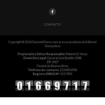
CONTACTO
Copyright © 2016 DiariodeFlores.com.ar es un producto de Editorial
Dosnucleos
Propietario y Editor Responsable:
Roberto D´Anna
Domicilio Legal:
General José Bustillo 3348
CP:
1407
Ciudad de Buenos Aires
Teléfono de contacto:
153 600 6906
Registro DNDA Nº:
5117493